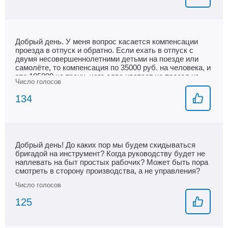
Добрый день. У меня вопрос касается компенсации
проезда в отпуск и обратно. Если ехать в отпуск с
двумя несовершеннолетними детьми на поезде или
самолёте, то компенсация по 35000 руб. на человека, и
это 105000 на троих, чего едва хватает на проезд из
Мончегорска до юга. А если ехать также на юг с детьми
на авто, то компенсация всего 35000. При нынешней
134
средней цене бензина 55 - 58 руб. за литр, можно
купить всего 630 литров бензина. На котором можно
проехать при расходе 14 литров на 100 км 4500 км. В
обе стороны. И это всего чуть дальше Москвы.
Максимальный расход, который оплачивают, всего до
Добрый день! До каких пор мы будем скидываться
13.5 литров на 100км. В прошлом году я потратил 52000
бригадой на инструмент? Когда руководству будет не
руб. на бензин, и это в два раза меньше, чем если бы я
наплевать на быт простых рабочих? Может быть пора
с детьми поехал бы другим видом транспорта. Надо
смотреть в сторону производства, а не управления?
пересмотреть суммарный расход на оплату в отпуск с
детьми.
125