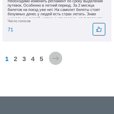
Необходимо изменить регламент по сроку выделения
путевок. Особенно в летний период. За 2 месяца
билетов на поезд уже нет. На самолет билеты стоят
безумных денег, у людей есть страх летать. Знаю
нескольких людей, которые отказались от путевок по
этим причинам.
71
1
2
3
4
5