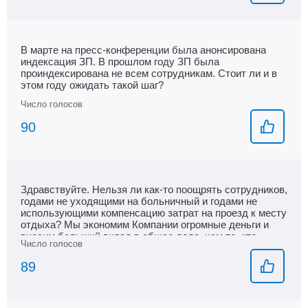
В марте на пресс-конференции была анонсирована
индексация ЗП. В прошлом году ЗП была
проиндексирована не всем сотрудникам. Стоит ли и в
этом году ожидать такой шаг?
90
Здравствуйте. Нельзя ли как-то поощрять сотрудников,
годами не уходящими на больничный и годами не
использующими компенсацию затрат на проезд к месту
отдыха? Мы экономим Компании огромные деньги и
вносим больший вклад в общее дело, чем те, кто
каждый год берет больничные.
89