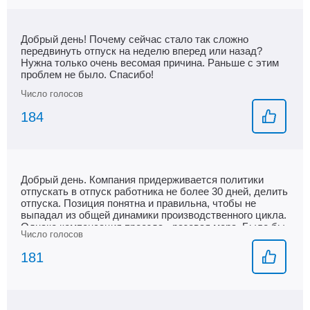
Добрый день! Почему сейчас стало так сложно
передвинуть отпуск на неделю вперед или назад?
Нужна только очень весомая причина. Раньше с этим
проблем не было. Спасибо!
184
Добрый день. Компания придерживается политики
отпускать в отпуск работника не более 30 дней, делить
отпуска. Позиция понятна и правильна, чтобы не
выпадал из общей динамики производственного цикла.
Однако компенсация проезда - разовая мера. Было бы
справедливо, если бы работник мог использовать
общую сумму данной компенсации на обе части
181
отпуска, если он не реализовал всю сумму в рамках
первого периода отпуска.