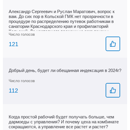
Александр Сергеевич и Руслан Маратович, вопрос к
вам. До сих пор в Кольской ГМК нет прозрачности в
процедуре по распределению путевок работникам в
санатории Краснодарского края и профилакторий
Кольский. До настоящего времени не разъяснены
работникам - методика, результат распределения
баллов, что учитывается, что не учитывается. !!! НЕТ
121
ОБРАТНОЙ СВЯЗИ работнику по итогу согласования
квоты или несогласования его заявления по
выделению путевок. Данный запрос был также озвучен
и на прямой линии с вице-президентам НН, ответов
пока НЕТ - наверное разбираются, в общем одни
Добрый день, будет ли обещанная индексация в 2024г?
вопросы. Получается такая история - 8 лет не дают
путевку в санатории Краснодарского края, говорят
мало баллов и то скажут, когда ты сам лично звонишь в
службу по соц. льготам. КАК ЭТО БУДЕМ РЕШАТЬ?
112
Когда простой рабочий будет получать больше, чем
дармоеды с управления? И почему цеха на комбинате
сокращаются, а управление все растет и растет?