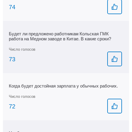
ведь хочется поплавать и посетить СПА . Тогда для
74
чего абонемент, если воспользоваться им можно будет
только в выходной день Думаю, люди начнут
отказываться от услуг и расторгать договоры
Будет ли предложено работникам Кольская ГМК
работа на Медном заводе в Китае. В какие сроки?
73
Когда будет достойная зарплата у обычных рабочих.
72