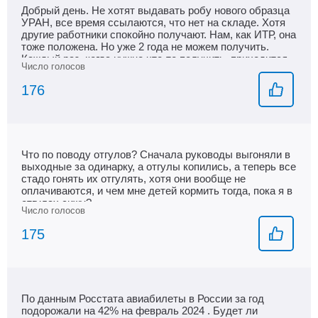
Добрый день. Не хотят выдавать робу нового образца
УРАН, все время ссылаются, что нет на складе. Хотя
другие работники спокойно получают. Нам, как ИТР, она
тоже положена. Но уже 2 года не можем получить.
Каждый раз, когда нужно что-то получить, приходится
выпрашивать стоя на коленях. Рудник Северный.
176
Что по поводу отгулов? Сначала руководы выгоняли в
выходные за одинарку, а отгулы копились, а теперь все
стадо гонять их отгулять, хотя они вообще не
оплачиваются, и чем мне детей кормить тогда, пока я в
отгулах сижу?
175
По данным Росстата авиабилеты в России за год
подорожали на 42% на февраль 2024 . Будет ли