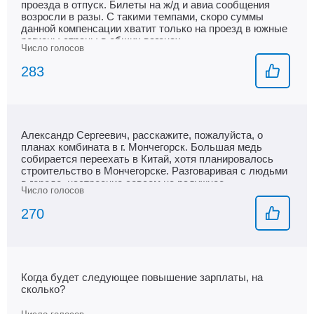
проезда в отпуск. Билеты на ж/д и авиа сообщения
возросли в разы. С такими темпами, скоро суммы
данной компенсации хватит только на проезд в южные
регионы страны в общих вагонах.
283
Александр Сергеевич, расскажите, пожалуйста, о
планах комбината в г. Мончегорск. Большая медь
собирается переехать в Китай, хотя планировалось
строительство в Мончегорске. Разговаривая с людьми
в городе, настроение совсем не радужное.
Пессимистический настрой очень чувствуется.
Желающих устроиться на предприятие тоже совсем
270
мало. Чего ждать мончегорцам? Спасибо.
Когда будет следующее повышение зарплаты, на
сколько?