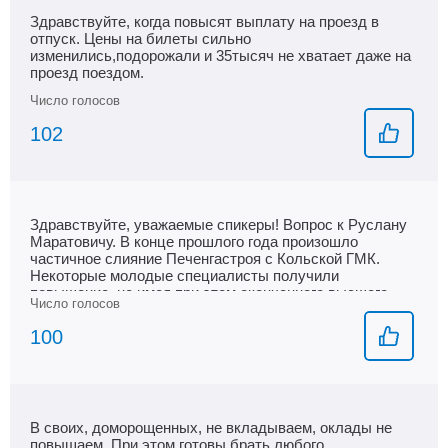
Здравствуйте, когда повысят выплату на проезд в
отпуск. Цены на билеты сильно
изменились,подорожали и 35тысяч не хватает даже на
проезд поездом.
102
Здравствуйте, уважаемые спикеры! Вопрос к Руслану
Маратовичу. В конце прошлого года произошло
частичное слияние Печенгастроя с Кольской ГМК.
Некоторые молодые специалисты получили
повышение, не имея при этом оконченного высшего
образования. Одно дело, когда человек себя
зарекомендовал и на руках имеется диплом. К примеру,
100
инженер какой-либо категории становится главным
специалистом. Вам не кажется, что это
несправедливо?! Другие работники идут годами к
данной должности, а тут такой резкий прыжок по
карьерной лестнице. Такие прецеденты наталкивают на
В своих, доморощенных, не вкладываем, оклады не
мысль, что у людей есть связи, которые им в этом
повышаем. При этом готовы брать любого
помогают... Прокомментируйте, пожалуйста.