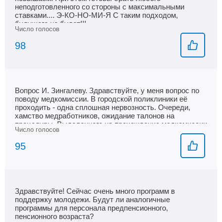
неподготовленного со стороны с максимальными
ставками.... Э-КО-НО-МИ-Я С таким подходом,
будущего не будет!!!
98
Вопрос И. Зингалеву. Здравствуйте, у меня вопрос по
поводу медкомиссии. В городской поликлиники её
проходить - одна сплошная нервозность. Очереди,
хамство медработников, ожидание талонов на
процедуры. Выделенного на прохождение медкомиссии
времени просто не хватает, люди проходят ее в свои
выходные и в своё личное время. Можно поменять
95
медучреждение, чтобы медкомиссия была без
нервотрепки и в спокойной обстановке?
Здравствуйте! Сейчас очень много программ в
поддержку молодежи. Будут ли аналогичные
программы для персонала предпенсионного,
пенсионного возраста?