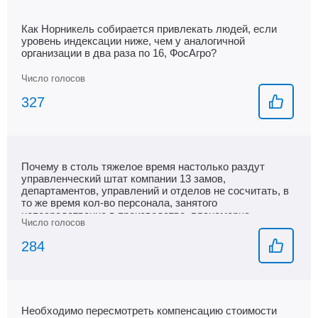
Как Норникель собирается привлекать людей, если
уровень индексации ниже, чем у аналогичной
организации в два раза по 16, ФосАгро?
327
Почему в столь тяжелое время настолько раздут
управленческий штат компании 13 замов,
департаментов, управлений и отделов не сосчитать, в
то же время кол-во персонала, занятого
непосредственно в производстве, планомерно
ежегодно сокращается или по крайней мере не
увеличивается.
284
Необходимо пересмотреть компенсацию стоимости