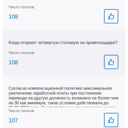
108
Когда откроют четвертую столовую на промплощадке?
108
Согласно компенсационной политике максимальное
увеличение заработной платы при постоянном
переводе на другую должность возможно не более чем
на 30 как минимум, такие условия действовали до
01.01.2024 года. Соответственно, при переводе оклад
резали, если разница между окладами на новой и
прежней должности составляла более 30. Каким
107
образом получить повышение заработной платы после
осуществления перевода на срезанный оклад, если